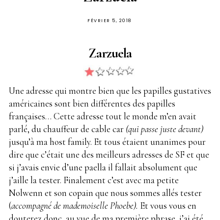
PUBLIÉ
FÉVRIER 5, 2018
SUR
Zarzuela
Une adresse qui montre bien que les papilles gustatives
américaines sont bien différentes des papilles
françaises… Cette adresse tout le monde m’en avait
parlé, du chauffeur de cable car
(qui passe juste devant)
jusqu’à ma host family. Et tous étaient unanimes pour
dire que c’était une des meilleurs adresses de SF et que
si j’avais envie d’une paella il fallait absolument que
j’aille la tester. Finalement c’est avec ma petite
Nolwenn et son copain que nous sommes allés tester
(
accompagné de mademoiselle Phoebe).
Et vous vous en
douterez donc, au vue de ma première phrase, j’ai été