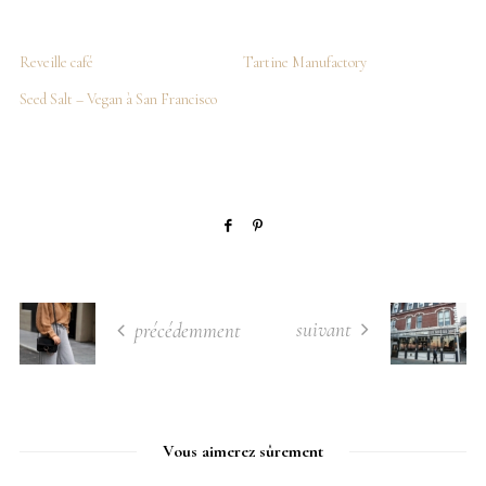
Reveille café
Tartine Manufactory
Seed Salt – Vegan à San Francisco
suivant
précédemment
Vous aimerez sûrement