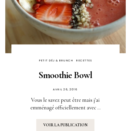
PETIT DÉJ & BRUNCH
RECETTES
Smoothie Bowl
PUBLIÉ
AVRIL 26, 2016
SUR
Vous le savez peut être mais j'ai
emménagé officiellement avec ...
VOIR LA PUBLICATION