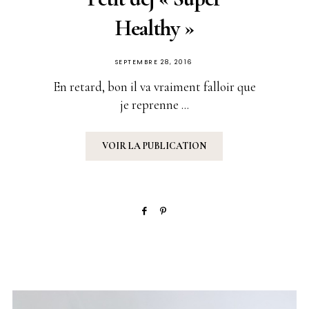
Healthy »
PUBLIÉ
SEPTEMBRE 28, 2016
SUR
En retard, bon il va vraiment falloir que
je reprenne ...
VOIR LA PUBLICATION