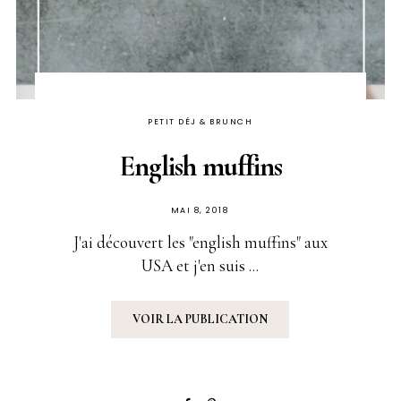
PETIT DÉJ & BRUNCH
English muffins
PUBLIÉ
MAI 8, 2018
SUR
J'ai découvert les "english muffins" aux
USA et j'en suis ...
VOIR LA PUBLICATION