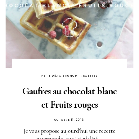
PETIT DÉJ & BRUNCH
RECETTES
Gaufres au chocolat blanc
et Fruits rouges
PUBLIÉ
OCTOBRE 11, 2016
SUR
Je vous propose aujourd'hui une recette
gourmande, que j'ai réalisé ...