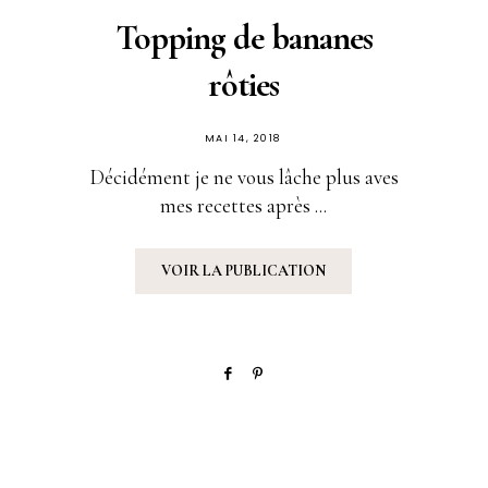
Topping de bananes
rôties
PUBLIÉ
MAI 14, 2018
SUR
Décidément je ne vous lâche plus aves
mes recettes après ...
VOIR LA PUBLICATION