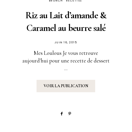
BRUNCH
RECETTES
Riz au Lait d’amande &
Caramel au beurre salé
PUBLIÉ
JUIN 16, 2015
SUR
Mes Loulous Je vous retrouve
aujourd'hui pour une recette de dessert
...
VOIR LA PUBLICATION