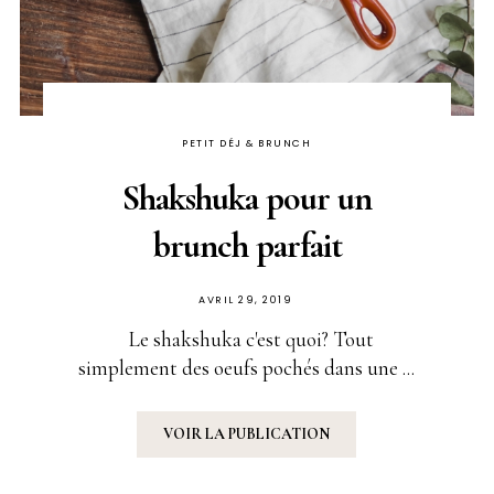
PETIT DÉJ & BRUNCH
Shakshuka pour un
brunch parfait
PUBLIÉ
AVRIL 29, 2019
SUR
Le shakshuka c'est quoi? Tout
simplement des oeufs pochés dans une ...
VOIR LA PUBLICATION