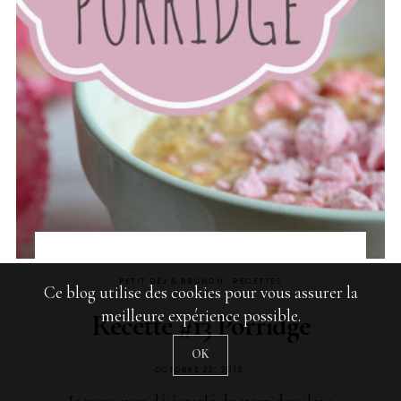
PETIT DÉJ & BRUNCH
RECETTES
Ce blog utilise des cookies pour vous assurer la
meilleure expérience possible.
Recette #13 Porridge
OK
PUBLIÉ
OCTOBRE 22, 2013
SUR