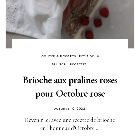
GOUTER & DESSERTS
PETIT DÉJ &
BRUNCH
RECETTES
Brioche aux pralines roses
pour Octobre rose
PUBLIÉ
OCTOBRE 19, 2022
SUR
Revenir ici avec une recette de brioche
en l'honneur d'Octobre ...