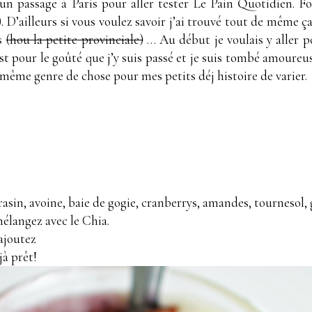
d’un passage à Paris pour aller tester Le Pain Quotidien. F
). D’ailleurs si vous voulez savoir j’ai trouvé tout de même ç
ns
(hou la petite provinciale)
… Au début je voulais y aller po
est pour le goûté que j’y suis passé et je suis tombé amoure
 même genre de chose pour mes petits déj histoire de varier.
asin, avoine, baie de gogie, cranberrys, amandes, tournesol, 
mélangez avec le Chia.
 ajoutez
jà prêt!