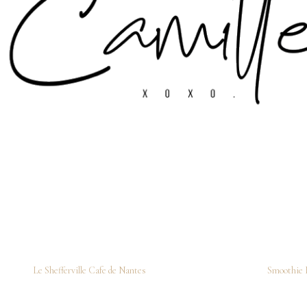
Le Shefferville Cafe de Nantes
Smoothie 