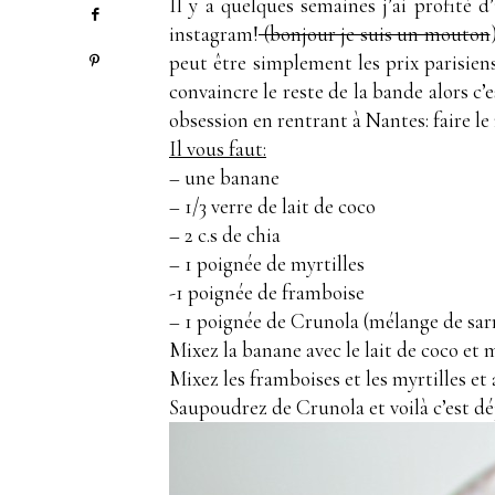
Il y a quelques semaines j’ai profité 
instagram!
(bonjour je suis un mouton
peut être simplement les prix parisie
convaincre le reste de la bande alors c’
obsession en rentrant à Nantes: faire le
Il vous faut:
– une banane
– 1/3 verre de lait de coco
– 2 c.s de chia
– 1 poignée de myrtilles
-1 poignée de framboise
– 1 poignée de Crunola (mélange de sarr
Mixez la banane avec le lait de coco et 
Mixez les framboises et les myrtilles et
Saupoudrez de Crunola et voilà c’est dé