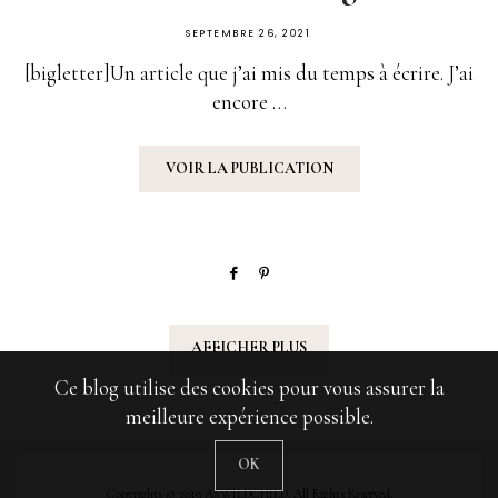
PUBLIÉ
SEPTEMBRE 26, 2021
SUR
[bigletter]Un article que j’ai mis du temps à écrire. J’ai
encore …
VOIR LA PUBLICATION
AFFICHER PLUS
Ce blog utilise des cookies pour vous assurer la
meilleure expérience possible.
OK
Copyrights © 2019 ASWILDCHILD. All Rights Reserved.