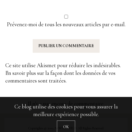
Prévenez-moi de tous les nouveaux articles par e-mail.
Ce site utilise Akismet pour réduire les indésirables.
En savoir plus sur la façon dont les données de vos
commentaires sont traitées
.
Il n'y a pas encore de commentaire.
Ce blog utilise des cookies pour vous assurer la
meilleure expérience possible.
OK
Copyrights © 2019 ASWILDCHILD. All Rights Reserved.