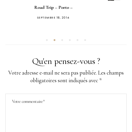
Happy Bulle – Chaton
PUBLIÉ
AVRIL 7, 2017
SUR
Qu'en pensez-vous ?
Votre adresse e-mail ne sera pas publiée.
Les champs
obligatoires sont indiqués avec
*