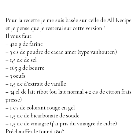
Pour la recette je me suis basée sur celle de All Recipe
et je pense que je resterai sur cette version !
Il vous faut:
– 420 g de farine
– 3 c.s de poudre de cacao amer (type vanhouten)
– 1,5 c.c de sel
– 165 g de beurre
– 3 oeufs
– 1,5 c.c d’extrait de vanille
– 34 cl de lait ribot (ou lait normal + 2 c.s de citron frais
pressé)
– 1 c.s de colorant rouge en gel
– 1,5 c.c de bicarbonate de soude
– 1,5 c.c de vinaigre (j’ai pris du vinaigre de cidre)
Préchauffez le four à 180°