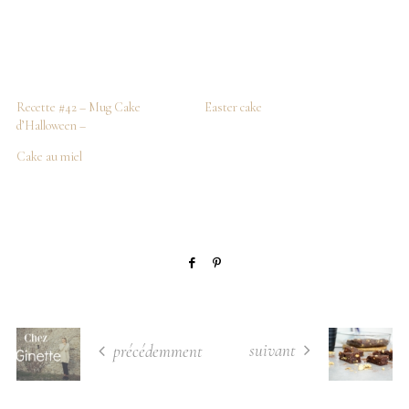
Recette #42 – Mug Cake
Easter cake
d’Halloween –
Cake au miel
suivant
précédemment