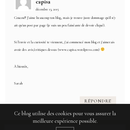
capisa
décembre 13, 2015
Coucou!! J'aime beaucoup ton blog, mais je trouve juste dommage qu'il n'y
ait qu'un post par page (je suis un peu fainéante de devoir cliqué).
Si l'envie et la curiosité te viennent, j'ai commencé mon blog et j'aimerais
avoir des avis/critiques dessus (www.capisa.wordpress.com)
À bientôt,
Sarah
RÉPONDRE
Ce blog utilise des cookies pour vous assurer la
meilleure expérience possible.