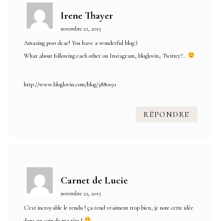
Irene Thayer
novembre 21, 2015
Amazing post dear! You have a wonderful blog:)
What about following each other on Instagram, bloglovin, Twitter?..
http://www.bloglovin.com/blog/3880191
RÉPONDRE
Carnet de Lucie
novembre 22, 2015
C'est incroyable le rendu ! ça rend vraiment trop bien, je note cette idée
dans un coin de ma tête !