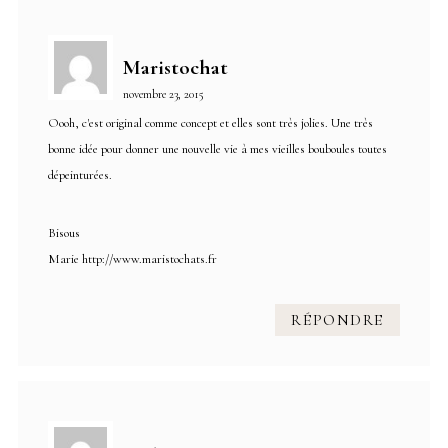
Maristochat
novembre 23, 2015
Oooh, c'est original comme concept et elles sont très jolies. Une très
bonne idée pour donner une nouvelle vie à mes vieilles bouboules toutes
dépeinturées.
Bisous
Marie
http://www.maristochats.fr
RÉPONDRE