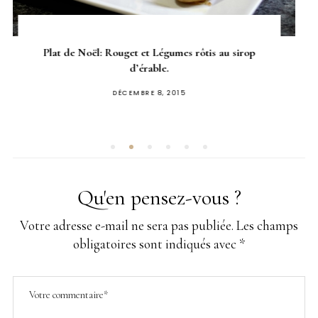
Menu de Noël Vegan; Ragout de Jack fruit aux
morilles
PUBLIÉ
DÉCEMBRE 16, 2018
SUR
Qu'en pensez-vous ?
Votre adresse e-mail ne sera pas publiée.
Les champs
obligatoires sont indiqués avec
*