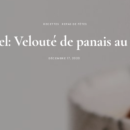
RECETTES
REPAS DE FÊTES
: Velouté de panais au 
PUBLIÉ
DÉCEMBRE 17, 2020
SUR