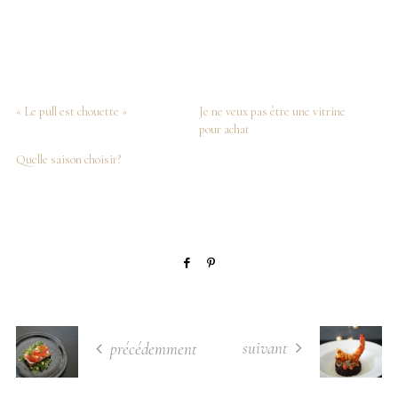
« Le pull est chouette »
Je ne veux pas être une vitrine
pour achat
Quelle saison choisir?
suivant
précédemment