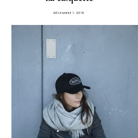
PUBLIÉ
DÉCEMBRE 1, 2016
SUR