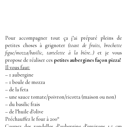
Pour accompagner tout ça j’ai préparé pleins de
petites choses à grignoter
(toast de fruits, brochette
figue/mozza/basilic, tartelette à la bière..)
et je vous
propose de réaliser ces
petites aubergines façon pizza!
Il vous faut:
– 1 aubergine
– 1 boule de mozza
– de la feta
– une sauce tomate/poivron/ricotta (maison ou non)
– du basilic frais
– de l’huile d’olive
Préchauffez le four à 200°
Coupez des rondelles d’aubergine d’environs 1.5 cm