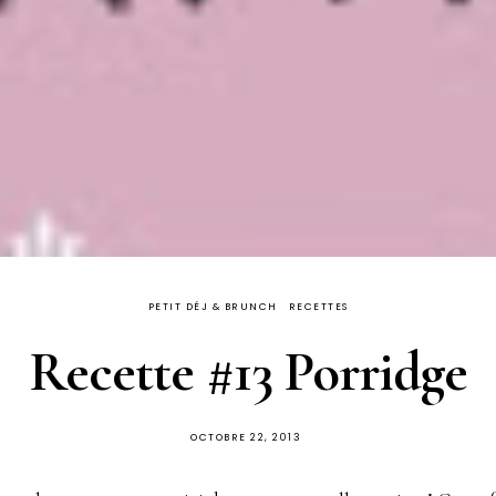
PETIT DÉJ & BRUNCH
RECETTES
Recette #13 Porridge
PUBLIÉ
OCTOBRE 22, 2013
SUR