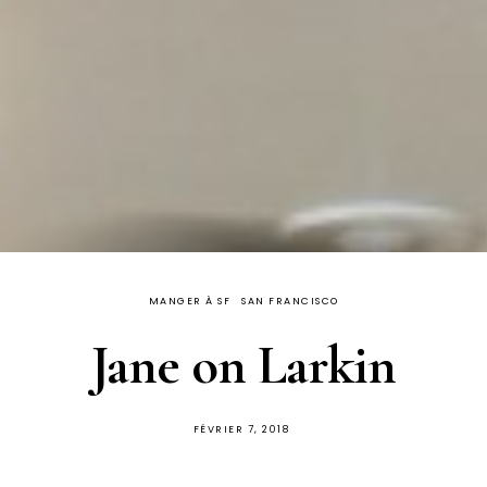
MANGER À SF
SAN FRANCISCO
Jane on Larkin
PUBLIÉ
FÉVRIER 7, 2018
SUR