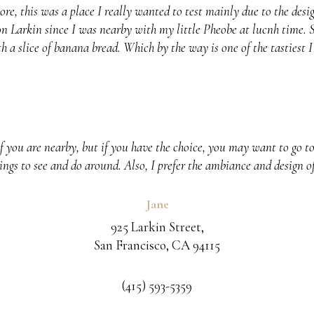
ore, this was a place I really wanted to test mainly due to the desi
ne on Larkin since I was nearby with my little Pheobe at lucnh time. 
 a slice of banana bread. Which by the way is one of the tastiest I 
if you are nearby, but if you have the choice, you may want to go t
gs to see and do around. Also, I prefer the ambiance and design of
Jane
925 Larkin Street,
San Francisco, CA 94115
(415) 593-5359