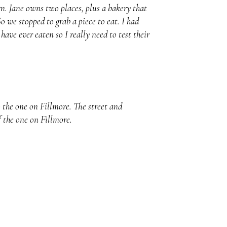
gn. Jane owns two places, plus a bakery that
So we stopped to grab a piece to eat. I had
have ever eaten so I really need to test their
o the one on Fillmore. The street and
 the one on Fillmore.