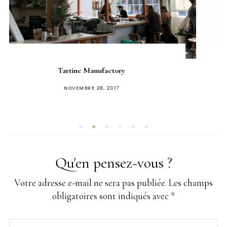
Jane on Larkin
PUBLIÉ
FÉVRIER 7, 2018
SUR
Qu'en pensez-vous ?
Votre adresse e-mail ne sera pas publiée.
Les champs
obligatoires sont indiqués avec
*