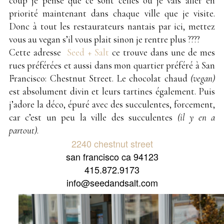
coup je pense que ce sont celles où je vais aller en
priorité maintenant dans chaque ville que je visite.
Donc à tout les restaurateurs nantais par ici, mettez
vous au vegan s’il vous plait sinon je rentre plus ????
Cette adresse
Seed + Salt
ce trouve dans une de mes
rues préférées et aussi dans mon quartier préféré à San
Francisco: Chestnut Street. Le chocolat chaud
(vegan)
est absolument divin et leurs tartines également. Puis
j’adore la déco, épuré avec des succulentes, forcement,
car c’est un peu la ville des succulentes
(il y en a
partout)
.
2240 chestnut street
san francisco ca 94123
415.872.9173
info@seedandsalt.com