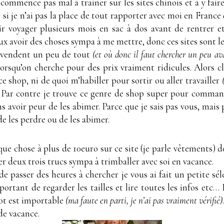
recommence pas mal à trainer sur les sites chinois et à y fa
si je n’ai pas la place de tout rapporter avec moi en France
ir voyager plusieurs mois en sac à dos avant de rentrer e
ux avoir des choses sympa à me mettre, donc ces sites sont l
i vendent un peu de tout
(et où donc il faut chercher un peu a
rsqu’on cherche pour des prix vraiment ridicules. Alors c
e shop, ni de quoi m’habiller pour sortir ou aller travailler
Par contre je trouve ce genre de shop super pour comman
ns avoir peur de les abimer. Parce que je sais pas vous, mai
 les perdre ou de les abimer.
lque chose à plus de 10euro sur ce site (je parle vêtements) 
r deux trois trucs sympa à trimballer avec soi en vacance.
de passer des heures à chercher je vous ai fait un petite s
portant de regarder les tailles et lire toutes les infos et
llot est importable
(ma faute en parti, je n’ai pas vraiment vérifié)
de vacance.