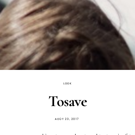
LOOK
Tosave
PUBLIÉ
AOÛT 23, 2017
SUR