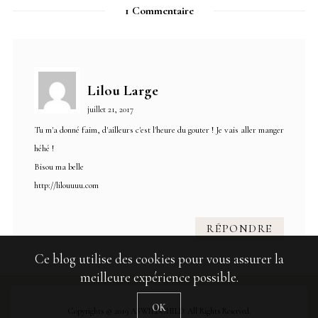
1 Commentaire
Lilou Large
juillet 21, 2017
Tu m'a donné faim, d'ailleurs c'est l'heure du gouter ! Je vais aller manger
héhé !
Bisou ma belle
http://lilouuuu.com
RÉPONDRE
Ce blog utilise des cookies pour vous assurer la
meilleure expérience possible.
OK
Copyrights © 2019 ASWILDCHILD. All Rights Reserved.