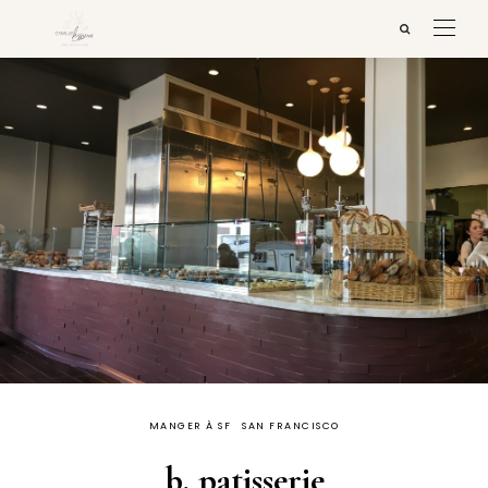
MANGER À SF
SAN FRANCISCO
b. patisserie