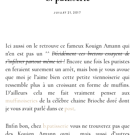
PUBLIÉ
JUILLET 21, 2017
SUR
Ici aussi on le retrouve ce fameux Kouign Amann qui
n’en est pas un ^^
Décidément ces bretons essayent de
s’infiltrer partout même ici !
Encore une fois les puristes
en feraient surement un arrêt, mais bon je vous avoue
que moi je l’aime bien cette petite viennoiserie qui
ressemble plus à un croissant en forme de muffins.
D’ailleurs cela me fait vraiment penser aux
muffinoiseries
de la célèbre chaine Brioche doré dont
je vous avait parlé dans ce
post
.
Enfin bon, chez
b.patisserie
vous ne trouverez pas que
des Kouign Amann ovni , mais aussi d’autres