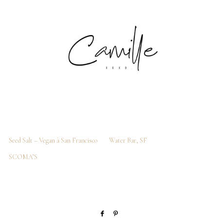
Seed Salt – Vegan à San Francisco
Water Bar, SF
SCOMA’S