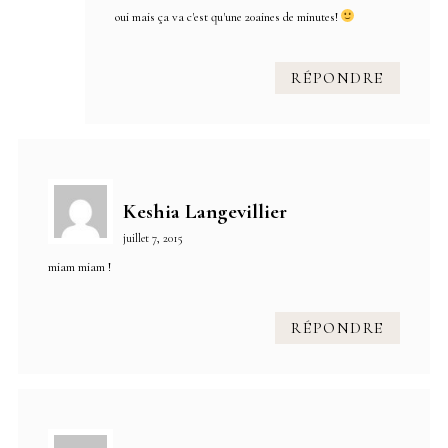
oui mais ça va c'est qu'une 20aines de minutes!
RÉPONDRE
Keshia Langevillier
juillet 7, 2015
miam miam !
RÉPONDRE