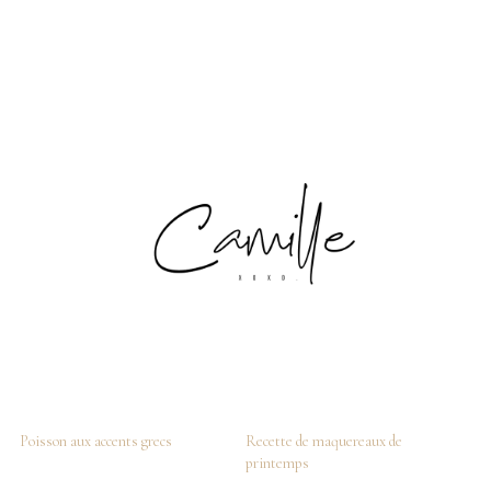
Poisson aux accents grecs
Recette de maquereaux de
printemps