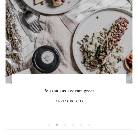
Poisson aux accents grecs
PUBLIÉ
JANVIER 10, 2019
SUR