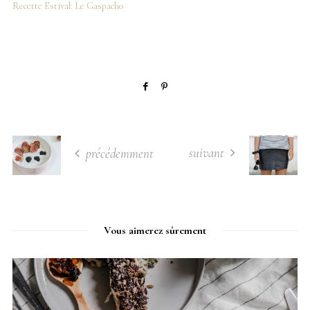
Recette Estival: Le Gaspacho
suivant
précédemment
Vous aimerez sûrement