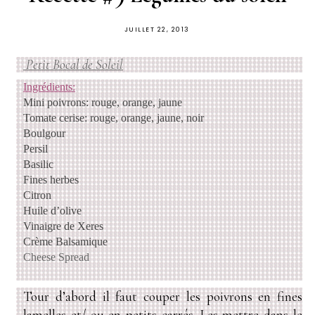
PUBLIÉ
JUILLET 22, 2013
SUR
Petit Bocal de Soleil
Ingrédients:
Mini poivrons: rouge, orange, jaune
Tomate cerise: rouge, orange, jaune, noir
Boulgour
Persil
Basilic
Fines herbes
Citron
Huile d’olive
Vinaigre de Xeres
Crème Balsamique
Cheese Spread
Tour d’abord il faut couper les poivrons en fines
lamelles et/ ou en petits carrés. Les mettre dans le