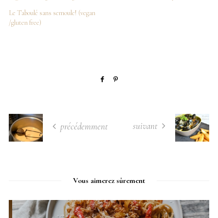
Le Taboulé sans semoule! (vegan
/gluten free)
suivant
précédemment
Vous aimerez sûrement