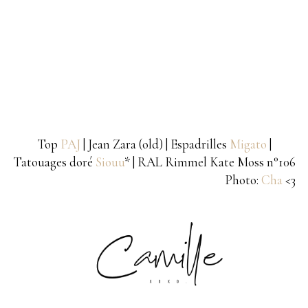
Top
PAJ
| Jean Zara (old) | Espadrilles
Migato
|
Tatouages doré
Siouu
* | RAL Rimmel Kate Moss n°106
Photo:
Cha
<3