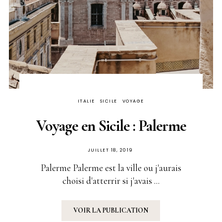
ITALIE
SICILE
VOYAGE
Voyage en Sicile : Palerme
PUBLIÉ
JUILLET 18, 2019
SUR
Palerme Palerme est la ville ou j'aurais
choisi d'atterrir si j'avais ...
VOIR LA PUBLICATION