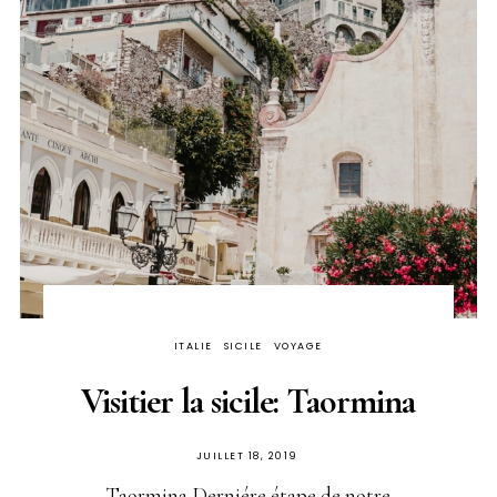
ITALIE
SICILE
VOYAGE
Visitier la sicile: Taormina
PUBLIÉ
JUILLET 18, 2019
SUR
Taormina Derniére étape de notre