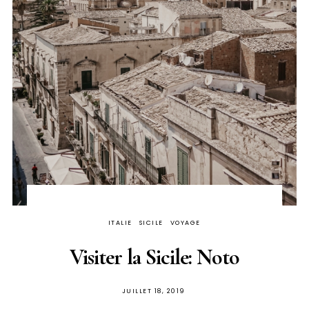
ITALIE
SICILE
VOYAGE
Visiter la Sicile: Noto
PUBLIÉ
JUILLET 18, 2019
SUR