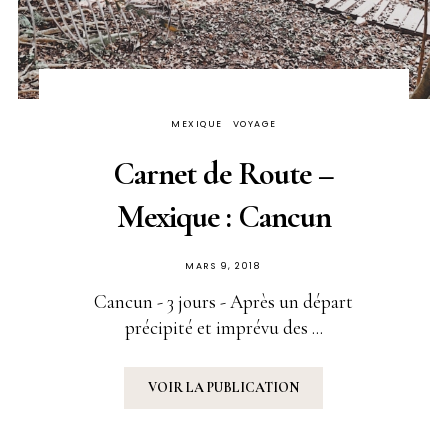
MEXIQUE
VOYAGE
Carnet de Route –
Mexique : Cancun
PUBLIÉ
MARS 9, 2018
SUR
Cancun - 3 jours - Après un départ
précipité et imprévu des ...
VOIR LA PUBLICATION