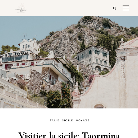
ITALIE
SICILE
VOYAGE
Visitier la sicile: Taormina