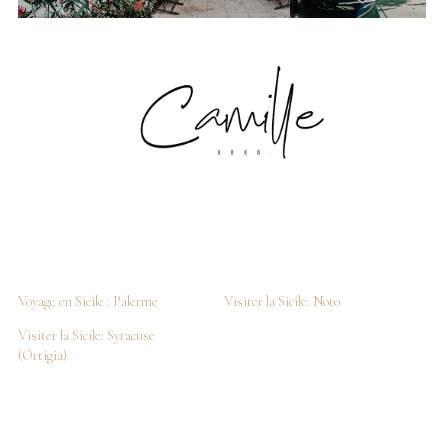
Voyage en Sicile : Palerme
Visiter la Sicile: Noto
Visiter la Sicile: Syracuse
(Ortigia)