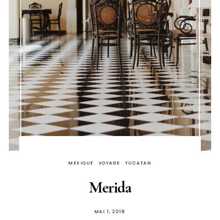
MEXIQUE
VOYAGE
YUCATAN
Merida
PUBLIÉ
MAI 1, 2018