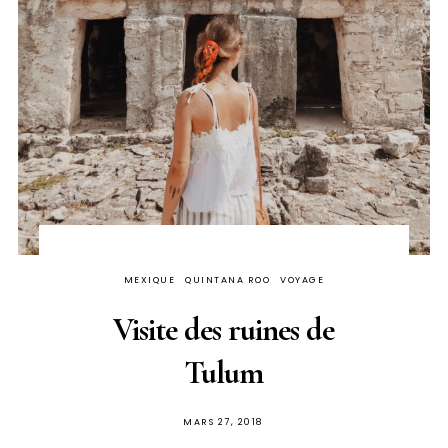
MEXIQUE
QUINTANA ROO
VOYAGE
Visite des ruines de
Tulum
PUBLIÉ
MARS 27, 2018
SUR