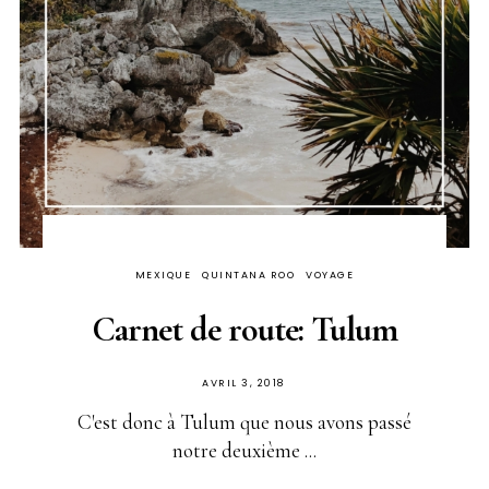
MEXIQUE
QUINTANA ROO
VOYAGE
Carnet de route: Tulum
PUBLIÉ
AVRIL 3, 2018
SUR
C'est donc à Tulum que nous avons passé
notre deuxième ...