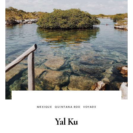
MEXIQUE
QUINTANA ROO
VOYAGE
Yal Ku