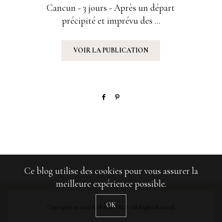
SUR
Cancun - 3 jours - Après un départ
précipité et imprévu des ...
VOIR LA PUBLICATION
Ce blog utilise des cookies pour vous assurer la
meilleure expérience possible.
OK
Copyrights © 2019 ASWILDCHILD. All Rights Reserved.