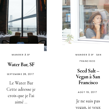
MANGER À SF
MANGER À SF
SAN
FRANCISCO
Water Bar, SF
Seed Salt –
PUBLIÉ
SEPTEMBRE 28, 2017
Vegan à San
SUR
Francisco
Le Water Bar
Cette adresse je
PUBLIÉ
AOÛT 19, 2017
crois que je l'ai
SUR
Je ne suis pas
aimé ...
vegan, je veux