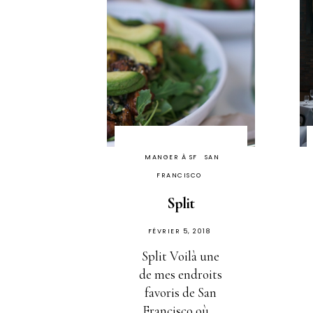
MANGER À SF
SAN
FRANCISCO
Split
PUBLIÉ
FÉVRIER 5, 2018
SUR
Split Voilà une
de mes endroits
favoris de San
Francisco où ...