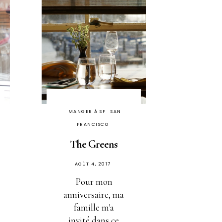
MANGER À SF
SAN
FRANCISCO
The Greens
PUBLIÉ
AOÛT 4, 2017
SUR
Pour mon
anniversaire, ma
famille m'a
invité dans ce