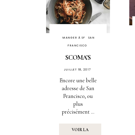
MANGER À SF
SAN
FRANCISCO
SCOMA’S
PUBLIÉ
JUILLET 18, 2017
SUR
Encore une belle
adresse de San
Francisco, ou
plus
précisément ...
VOIR LA