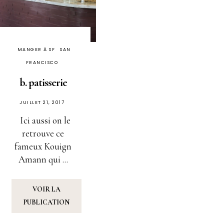
MANGER À SF
SAN
FRANCISCO
b. patisserie
PUBLIÉ
JUILLET 21, 2017
SUR
Ici aussi on le
retrouve ce
fameux Kouign
Amann qui ...
VOIR LA
PUBLICATION