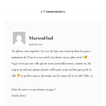
7 Commentaires
MarionHnd
mars 8, 2017
Tes photos sont superbes ! Je rêve de faire un road trip dans les parcs
nationaux de l'Ouest et ton article me donne encore plus envie !
Vegas n'est pas une ville qui me tente particulièrement, comme toi, du
coup je prend note qu'une journée suffit pour avoir un bon aperçu de la
ville
Je préfère passer du temps sur les routes de la Death Valley :p
Hâte de suivre tes prochains voyages !
Profite bien !