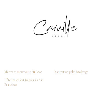
Ma veste moumoute du Love
Inspiration poke bowl vege
L’été indien est toujours à San
Francisco