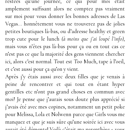
restées qu’une journée, ce qui pour moi était
amplement suffisant alors ne comptez pas vraiment
sur moi pour vous donner les bonnes adresses de Las
Vegas… honnêtement vous ne trouverez pas de jolies
petites boutiques là-bas, ou d’adresse healthy et green
trop cute pour le lunch
(à moins que j’ai loupé l’info)
,
mais vous n’êtes pas là-bas pour ça ou en tout cas ce
n’est pas ce que la majorité des gens viennent chercher
ici, alors c’est normal. Tout est Too Much, tape à l’oeil,
et c’est aussi pour ça qu’on y vient.
Après j’y étais aussi avec deux filles que je venais à
peine de rencontrer et qui tout en étant hyper
gentilles etc n’ont pas grand choses en commun avec
moi! Je pense que j’aurais sous doute plus apprécié si
j’avais été avec mes copines, notamment un petit poke
pour Melissa, Lola et Nolwenn parce que Girls vous me
manquez et que je suis sûre qu’une soirée ici avec vous
aurait été démente! Voilà c’était ma parenthèse « vous