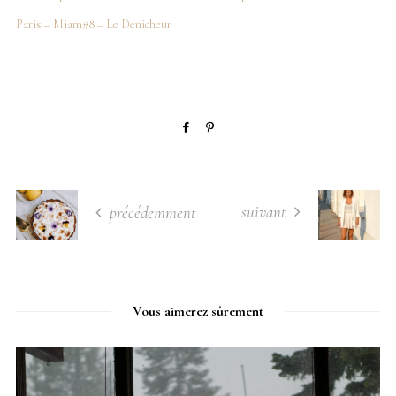
Paris – Miam#8 – Le Dénicheur
suivant
précédemment
Vous aimerez sûrement