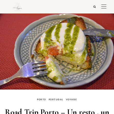
PORTO
PORTUGAL
VOYAGE
Road Trip Porto – Un resto , un