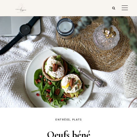
ENTRÉES, PLATS
Oeufs béné