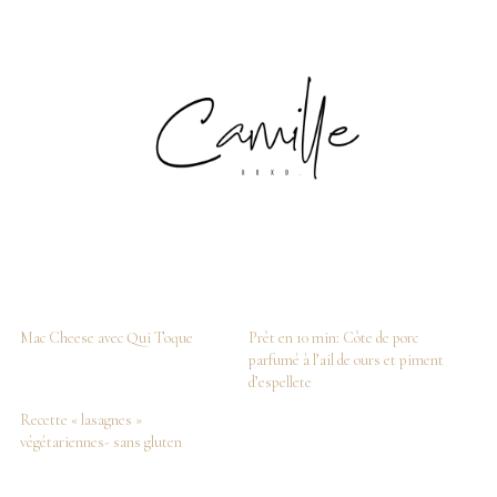
Mac Cheese avec Qui Toque
Prêt en 10 min: Côte de porc
parfumé à l’ail de ours et piment
d’espellete
Recette « lasagnes »
végétariennes- sans gluten