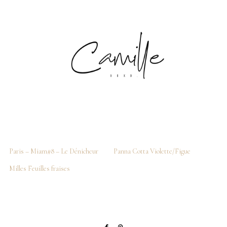
Paris – Miam#8 – Le Dénicheur
Panna Cotta Violette/Figue
Milles Feuilles fraises