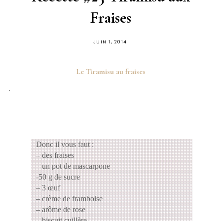
Fraises
PUBLIÉ
JUIN 1, 2014
SUR
Le Tiramisu au fraises
.
Donc il vous faut :
– des fraises
– un pot de mascarpone
-50 g de sucre
– 3 œuf
– crème de framboise
– arôme de rose
– biscuit cuillère