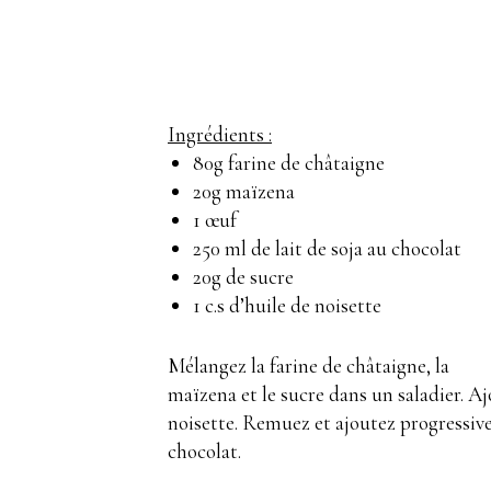
Ingrédients :
80g farine de châtaigne
20g maïzena
1 œuf
250 ml de lait de soja au chocolat
20g de sucre
1 c.s d’huile de noisette
Mélangez la farine de châtaigne, la
maïzena et le sucre dans un saladier. Ajo
noisette. Remuez et ajoutez progressive
chocolat.