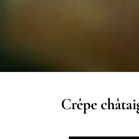
Crêpe châtaig