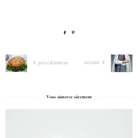
suivant
précédemment
Vous aimerez sûrement