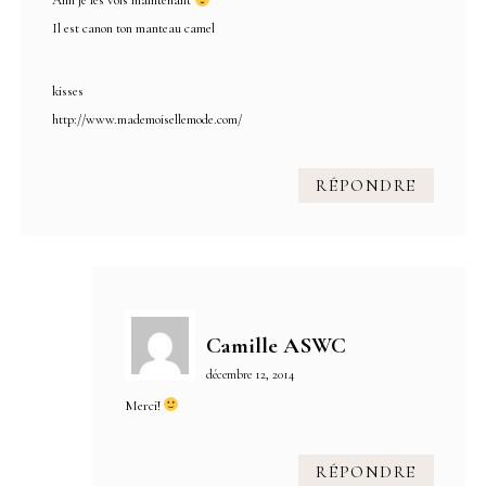
Ahh je les vois maintenant
Il est canon ton manteau camel
kisses
http://www.mademoisellemode.com/
RÉPONDRE
Camille ASWC
décembre 12, 2014
Merci!
RÉPONDRE