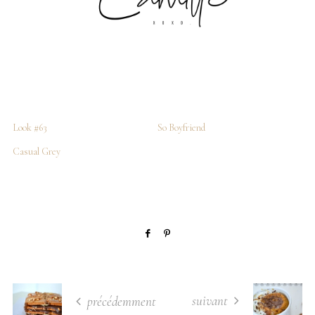
Look #63
So Boyfriend
Casual Grey
suivant
précédemment