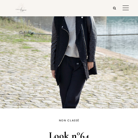
NON CLASSÉ
Look n°64