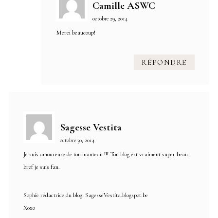
Camille ASWC
octobre 29, 2014
Merci beaucoup!
RÉPONDRE
Sagesse Vestita
octobre 30, 2014
Je suis amoureuse de ton manteau !!! Ton blog est vraiment super beau,
bref je suis fan.
Sophie rédactrice du blog: SagesseVestita.blogspot.be
Xoxo