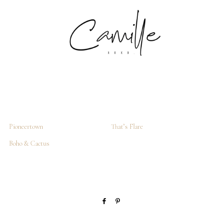
Pioneertown
That’s Flare
Boho & Cactus