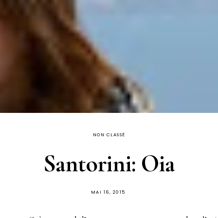
NON CLASSÉ
Santorini: Oia
PUBLIÉ
MAI 16, 2015
SUR