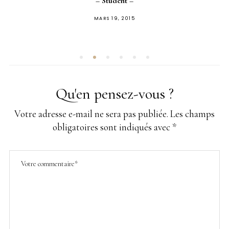
– Student –
PUBLIÉ
MARS 19, 2015
SUR
Qu'en pensez-vous ?
Votre adresse e-mail ne sera pas publiée.
Les champs
obligatoires sont indiqués avec
*