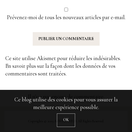
Prévenez-moi de tous les nouveaux articles par e-mail.
Ce site utilise Akismet pour réduire les indésirables.
En savoir plus sur la façon dont les données de vos
commentaires sont traitées
.
Il n'y a pas encore de commentaire.
Ce blog utilise des cookies pour vous assurer la
meilleure expérience possible.
OK
Copyrights © 2019 ASWILDCHILD. All Rights Reserved.