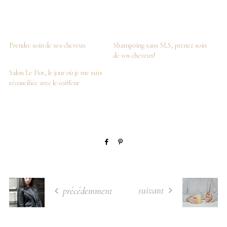
Prendre soin de ses cheveux
Shampoing sans SLS, prenez soin
de vos cheveux!
Salon Le Dot, le jour où je me suis
réconciliée avec le coiffeur
suivant
précédemment