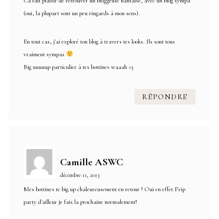
Ca fait plaisir de retrouver un bloggeuse nantaise, avec un blog sympa
(oui, la plupart sont un peu ringards à mon sens).
En tout cas, j'ai exploré ton blog à travers tes looks. Ils sont tous
vraiment sympas
Big uuuuup particulier à tes bottines waaah <3
RÉPONDRE
Camille ASWC
décembre 11, 2013
Mes bottines te big up chaleureusement en retour ! Oui en effet Frip
party d'ailleur je fais la prochaine normalement!