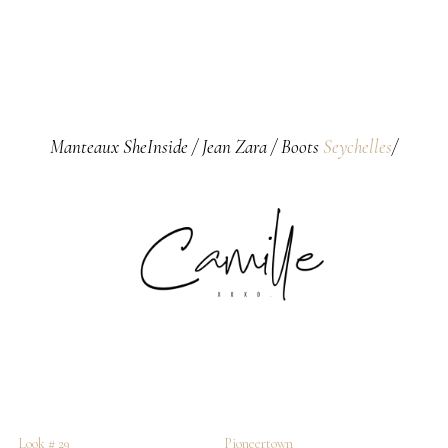
Manteaux SheInside / Jean Zara / Boots
Seychelles
/
Look # 29
Pioneertown