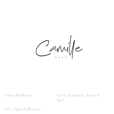
Goûter d’Halloween
Gravlax de Saumon – Entrée de
Noël
DIY – Bague double perles