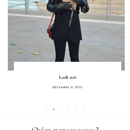
Look #26
PUBLIÉ
DÉCEMBRE 4, 2013
SUR