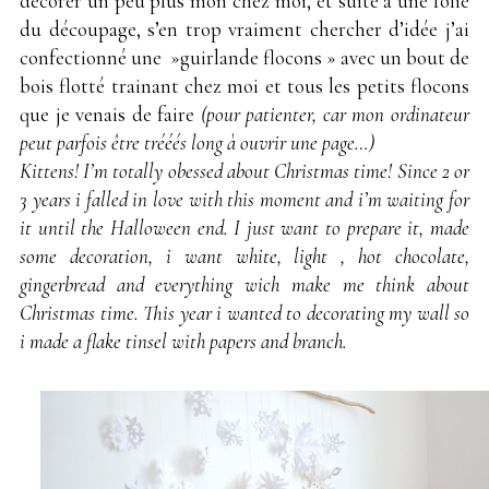
décorer un peu plus mon chez moi, et suite à une folie
du découpage, s’en trop vraiment chercher d’idée j’ai
confectionné une »guirlande flocons » avec un bout de
bois flotté trainant chez moi et tous les petits flocons
que je venais de faire
(pour patienter, car mon ordinateur
peut parfois être trééés long à ouvrir une page…)
Kittens! I’m totally obessed about Christmas time! Since 2 or
3 years i falled in love with this moment and i’m waiting for
it until the Halloween end. I just want to prepare it, made
some decoration, i want white, light , hot chocolate,
gingerbread and everything wich make me think about
Christmas time. This year i wanted to decorating my wall so
i made a flake tinsel with papers and branch.