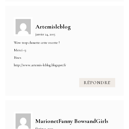
Artemisleblog
janvier 24, 2015
Wow trop chouette cette recette !
Merci <3
Bises
http://www.artemis-leblog.blogspot.fr
RÉPONDRE
MarionetFanny BowsandGirls
février 9, 2015