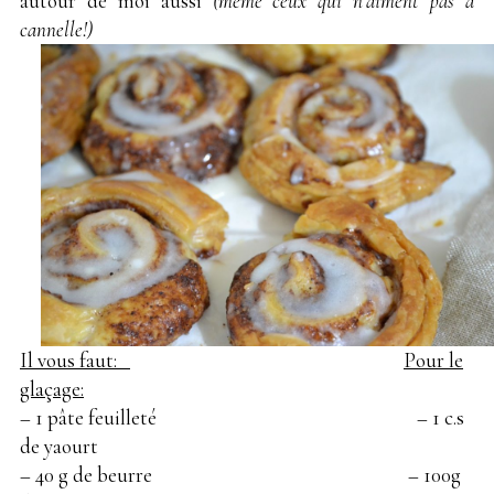
autour de moi aussi
(même ceux qui n’aiment pas a
cannelle!)
Il vous faut:
Pour le
glaçage:
– 1 pâte feuilleté – 1 c.s
de yaourt
– 40 g de beurre – 100g