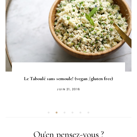
Le Taboulé sans semoule! (vegan /gluten free)
PUBLIÉ
JUIN 21, 2016
SUR
Qu'en pensez-vous ?