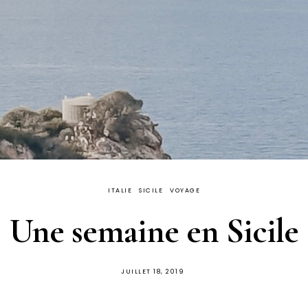
ITALIE
SICILE
VOYAGE
Une semaine en Sicile
PUBLIÉ
JUILLET 18, 2019
SUR