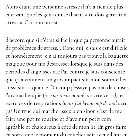
Alors étant une personne stressé il n’y a rien de plus
énervant que les gens qui te disent « tu dois gérer ton
stress ». Car bon on est
d’accord que si c’était si facile que ça personne aurait
de problèmes de stress… Donc oui je sais c’est difficile
et honnêtement je n’ai toujours pas trouvé
.
la baguette
magique pour me destresser lorsque je suis dans des
périodes d’angoisses etc
.
Par contre je suis consciente
que ça a vraiment un gros impact sur mon sommeil et
aussi sur sa qualité. Du coup j’essaye pas mal de choses
l’aromathérapie
(je vous avais donné une recette
ici
)
,
.
les
exercices de respirations
(mais j’ai beaucoup de mal avec
ça)
. Un truc qui marche assez bien sinon c’est de me
faire une petite routine et d’avoir
.
un petit coin
agréable et chaleureux à côté de mon lit. En gros faire
en sorte que le moment du coucher soit accueillant
.
et