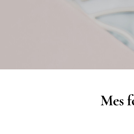
Mes f