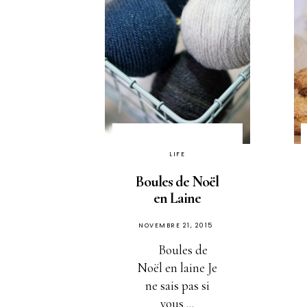
LIFE
Boules de Noël
en Laine
PUBLIÉ
NOVEMBRE 21, 2015
SUR
Boules de
Noël en laine Je
ne sais pas si
vous ...