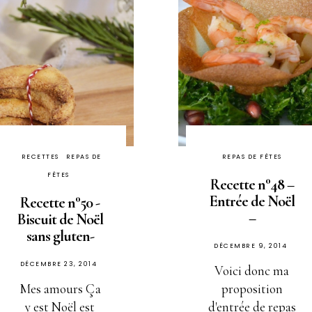
RECETTES
REPAS DE
REPAS DE FÊTES
FÊTES
Recette n°48 –
Entrée de Noël
Recette n°50 -
–
Biscuit de Noël
sans gluten-
PUBLIÉ
DÉCEMBRE 9, 2014
PUBLIÉ
SUR
DÉCEMBRE 23, 2014
Voici donc ma
SUR
Mes amours Ça
proposition
y est Noël est
d'entrée de repas