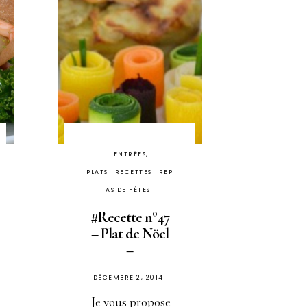
ENTRÉES,
PLATS
RECETTES
REP
AS DE FÊTES
#Recette n°47
– Plat de Nöel
–
PUBLIÉ
DÉCEMBRE 2, 2014
SUR
Je vous propose