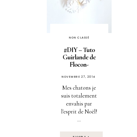
NON CLASSÉ
#DIY – Tuto
Guirlande de
Flocon-
PUBLIÉ
NOVEMBRE 27, 2014
SUR
Mes chatons je
suis totalement
envahis par
l'esprit de Noël!
...