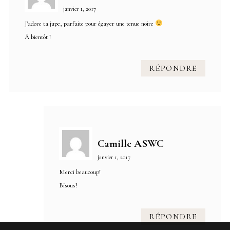
janvier 1, 2017
J'adore ta jupe, parfaite pour égayer une tenue noire
À bientôt !
RÉPONDRE
Camille ASWC
janvier 1, 2017
Merci beaucoup!
Bisous!
RÉPONDRE