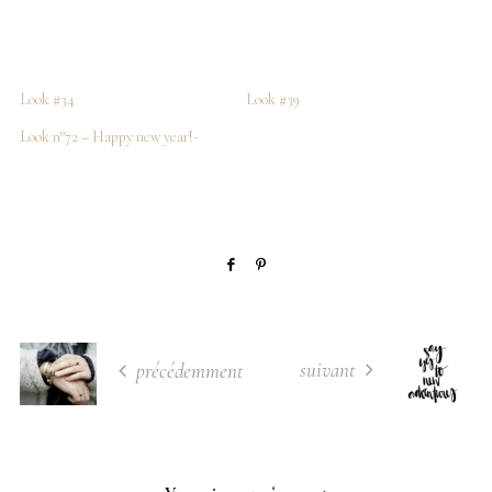
Look #34
Look #39
Look n°72 – Happy new year!-
suivant
précédemment