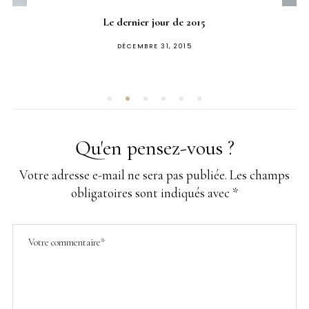
Le dernier jour de 2015
PUBLIÉ
DÉCEMBRE 31, 2015
SUR
Qu'en pensez-vous ?
Votre adresse e-mail ne sera pas publiée.
Les champs
obligatoires sont indiqués avec
*