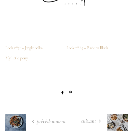
Look n°71 – Jingle bells-
Look n° 65 – Back to Black
My little pony
suivant
précédemment