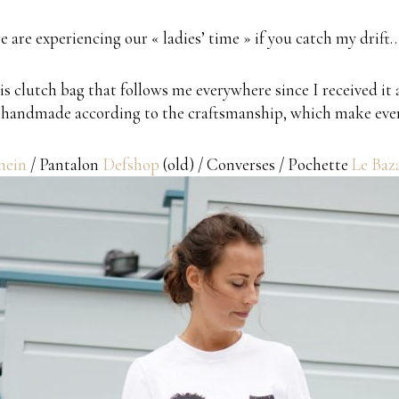
e are experiencing our « ladies’ time » if you catch my drift…
his clutch bag that follows me everywhere since I received it
 are handmade according to the craftsmanship, which make eve
hein
/ Pantalon
Defshop
(old) / Converses / Pochette
Le Baz