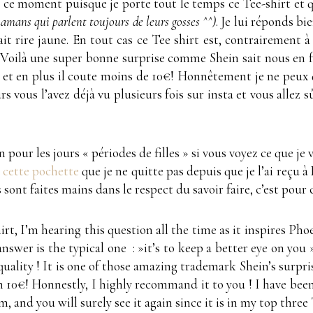
n ce moment puisque je porte tout le temps ce Tee-shirt et 
mamans qui parlent toujours de leurs gosses ^^)
. Je lui réponds bi
fait rire jaune. En tout cas ce Tee shirt est, contrairement 
 Voilà une super bonne surprise comme Shein sait nous en fair
 et en plus il coute moins de 10€! Honnêtement je ne peux 
s vous l’avez déjà vu plusieurs fois sur insta et vous allez s
n pour les jours « périodes de filles » si vous voyez ce que j
e
cette pochette
que je ne quitte pas depuis que je l’ai reçu 
es sont faites mains dans le respect du savoir faire, c’est pou
irt, I’m hearing this question all the time as it inspires Pho
answer is the typical one : »it’s to keep a better eye on you
 quality ! It is one of those amazing trademark Shein’s surprise
an 10€! Honnestly, I highly recommand it to you ! I have been 
 and you will surely see it again since it is in my top thre