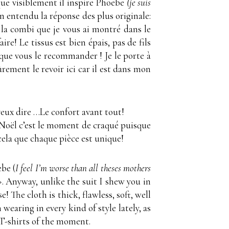
que visiblement il inspire Phoebe
(je suis
en entendu la réponse des plus originale:
à la combi que je vous ai montré dans le
e! Le tissus est bien épais, pas de fils
que vous le recommander ! Je le porte à
ûrement le revoir ici car il est dans mon
e veux dire …Le confort avant tout!
à Noël c’est le moment de craqué puisque
r cela que chaque pièce est unique!
ebe (
I feel I’m worse than all theses mothers
 ». Anyway, unlike the suit I shew you in
! The cloth is thick, flawless, soft, well
wearing in every kind of style lately, as
e T-shirts of the moment.