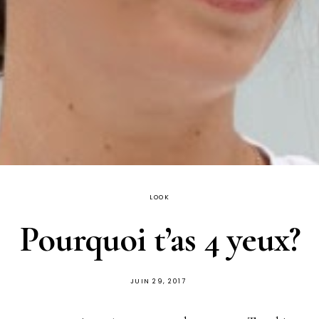
LOOK
Pourquoi t’as 4 yeux?
PUBLIÉ
JUIN 29, 2017
SUR