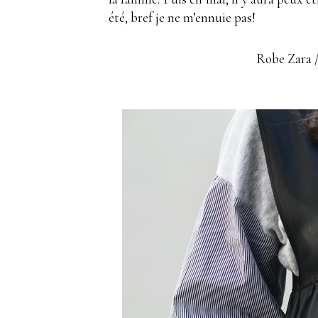
été, bref je ne m’ennuie pas!
Robe Zara /