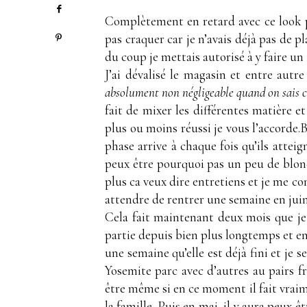
Complètement en retard avec ce look pui
pas craquer car je n’avais déjà pas de p
du coup je mettais autorisé à y faire un
J’ai dévalisé le magasin et entre autre
absolument non négligeable quand on sais c
fait de mixer les différentes matière e
plus ou moins réussi je vous l’accorde.
phase arrive à chaque fois qu’ils attei
peux être pourquoi pas un peu de blond
plus ca veux dire entretiens et je me con
attendre de rentrer une semaine en juin
Cela fait maintenant deux mois que je su
partie depuis bien plus longtemps et e
une semaine qu’elle est déjà fini et je 
Yosemite parc avec d’autres au pairs fr
être même si en ce moment il fait vraim
la famille. Puis en mai, il y aura peux 