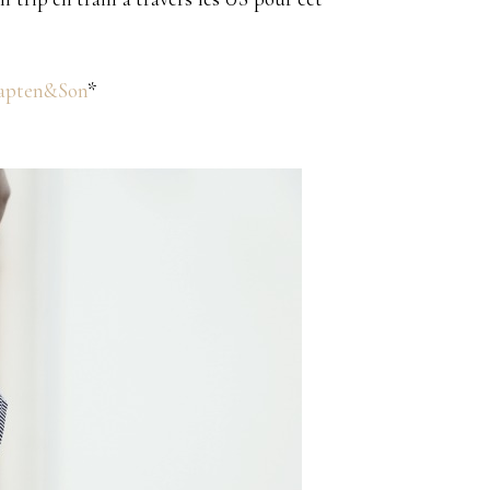
apten&Son
*