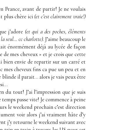
n France, avant de partir! Je ne voulais
it plus chère ici
(et c’est clairement vraie!)
 que j’adore
(et qui a des poches, éléments
la seul… cc charlotte)
. J’aime beaucoup le
aisait énormément déjà au lycée de façon
e de mes cheveux » et je crois que cette
i bien envie de repartir sur un carré et
ec mes cheveux fins ca pue un peu et en
 blinde il parait… alors je vais peux être
ssi…
en du tout! J’ai l’impression que je suis
e temps passe vite! Je commence à peine
leurs le weekend prochain c’est direction
lument voir alors j’ai vraiment hâte d’y
ent j’y retourne le weekend suivant avec
n trip en train à travers les US pour cet