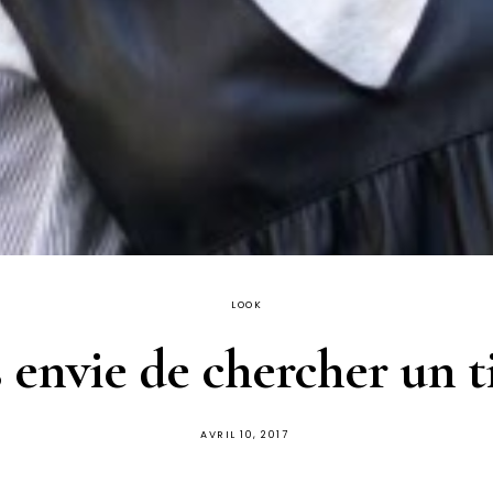
LOOK
 envie de chercher un t
PUBLIÉ
AVRIL 10, 2017
SUR