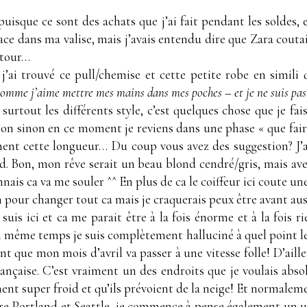
sque ce sont des achats que j’ai fait pendant les soldes, e
lace dans ma valise, mais j’avais entendu dire que Zara couta
 tour…
 j’ai trouvé ce pull/chemise et cette petite robe en simili
omme j’aime mettre mes mains dans mes poches – et je ne suis pas 
t surtout les différents style, c’est quelques chose que je f
Bon sinon en ce moment je reviens dans une phase « que fair
gnent cette longueur… Du coup vous avez des suggestion? J’a
. Bon, mon rêve serait un beau blond cendré/gris, mais av
nais ca va me souler ^^ En plus de ca le coiffeur ici coute une
 pour changer tout ca mais je craquerais peux être avant au
is ici et ca me parait être à la fois énorme et à la fois ri
n même temps je suis complètement halluciné à quel point l
sent que mon mois d’avril va passer à une vitesse folle! D’ail
ançaise. C’est vraiment un des endroits que je voulais abso
ent super froid et qu’ils prévoient de la neige! Et normalem
être Portland et Seattle, je commence à pense également un u