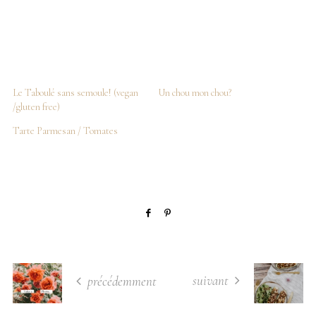
Le Taboulé sans semoule! (vegan
Un chou mon chou?
/gluten free)
Tarte Parmesan / Tomates
suivant
précédemment