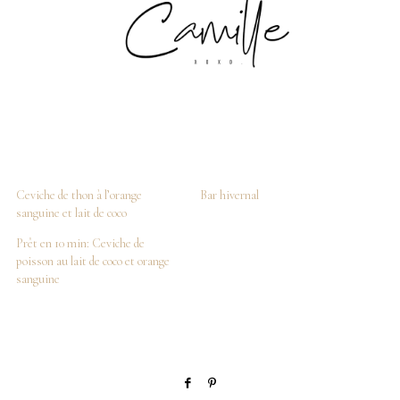
Ceviche de thon à l’orange
Bar hivernal
sanguine et lait de coco
Prêt en 10 min: Ceviche de
poisson au lait de coco et orange
sanguine