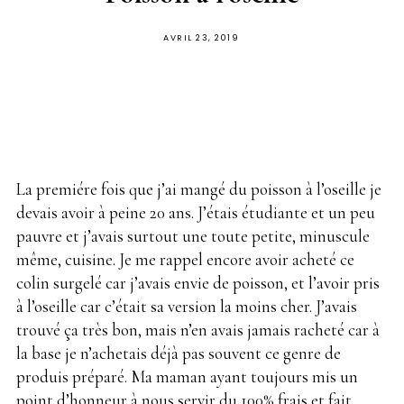
PUBLIÉ
AVRIL 23, 2019
SUR
La premiére fois que j’ai mangé du poisson à l’oseille je
devais avoir à peine 20 ans. J’étais étudiante et un peu
pauvre et j’avais surtout une toute petite, minuscule
même, cuisine. Je me rappel encore avoir acheté ce
colin surgelé car j’avais envie de poisson, et l’avoir pris
à l’oseille car c’était sa version la moins cher. J’avais
trouvé ça très bon, mais n’en avais jamais racheté car à
la base je n’achetais déjà pas souvent ce genre de
produis préparé. Ma maman ayant toujours mis un
point d’honneur à nous servir du 100% frais et fait