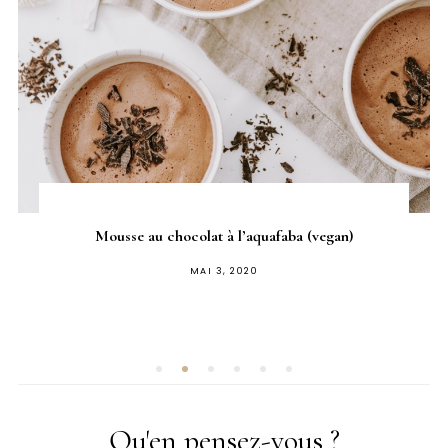
Mousse au chocolat à l’aquafaba (vegan)
PUBLIÉ
MAI 3, 2020
SUR
Qu'en pensez-vous ?