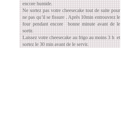
encore humide.
Ne sortez pas votre cheesecake tout de suite pour
ne pas qu’il se fissure . Après 10min entrouvrez le
four pendant encore bonne minute avant de le
sortir.
Laissez votre cheesecake au frigo au moins 3 h et
sortez le 30 min avant de le servir.