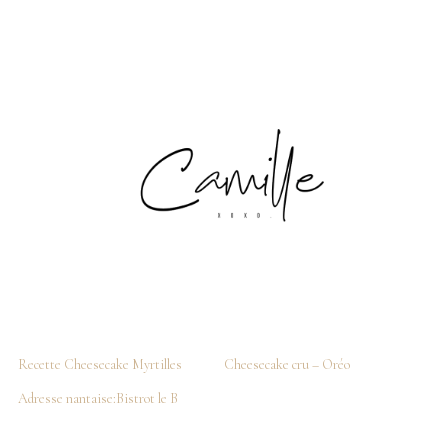
Recette Cheesecake Myrtilles
Cheesecake cru – Oréo
Adresse nantaise:Bistrot le B